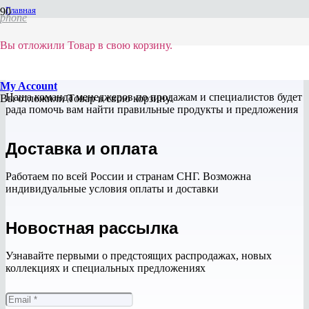
Главная
phone
/
текстура 40Ден светлый
Вы отложили
Товар
в свою корзину.
Консультации
My Account
Наша команда менеджеров по продажам и специалистов будет
Вы отложили
Товар
в свою корзину.
рада помочь вам найти правильные продукты и предложения
Доставка и оплата
Работаем по всей России и странам СНГ. Возможна
индивидуальные условия оплаты и доставки
Новостная рассылка
Узнавайте первыми о предстоящих распродажах, новых
коллекциях и специальных предложениях